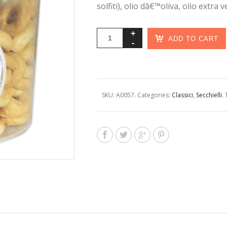
solfiti), olio dâ€™oliva, olio extra
ADD TO CART
SKU:
A0057
.
Categories:
Classici
,
Secchielli
.