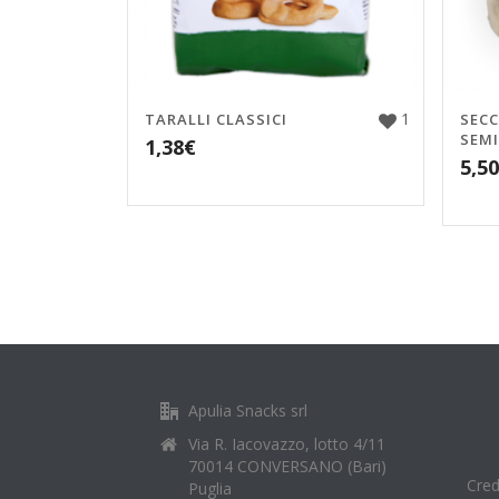
1
TARALLI CLASSICI
SECC
SEMI
1,38
€
5,50
Apulia Snacks srl
Via R. Iacovazzo, lotto 4/11
70014 CONVERSANO (Bari)
Cred
Puglia