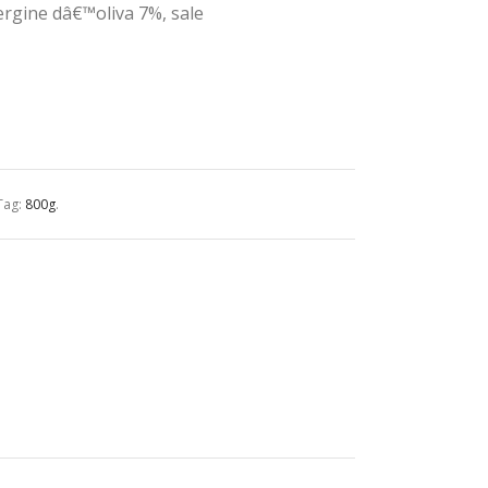
 vergine dâ€™oliva 7%, sale
Tag:
800g
.