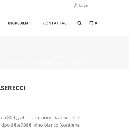
Login
0
INGREDIENTI
CONTATTACI
OME
»
PRODOTTI
»
SECCHIELLO TARALLI CASERECCI
ASERECCI
 da 800 g â€“ confezione da 2 secchielli
o tipo â€œ00â€, vino bianco (contiene