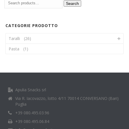
Search
CATEGORIE PRODOTTO
Taralli
(26)
Pasta
(1)
Apulia Snacks srl
Via R. Iacovazzo, lotto 4/11 70014 CONVERSANO (Bari)
Puglia
+39 080.495.03.96
+39 080.495.06.84